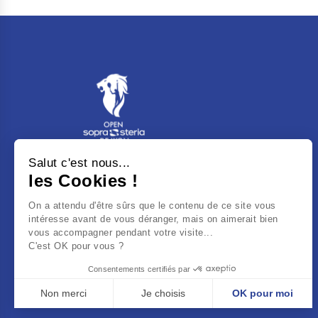
Salut c'est nous...
Tennis Club de Lyon - 3 Bd du 11
les Cookies !
Novembre 1918
On a attendu d'être sûrs que le contenu de ce site vous
69100
Villeurbanne
intéresse avant de vous déranger, mais on aimerait bien
vous accompagner pendant votre visite...
contact@opendelyon.fr
C'est OK pour vous ?
Consentements certifiés par
Non merci
Je choisis
OK pour moi
Axeptio consent
Plateforme de Gestion du Consentement : Personnalisez