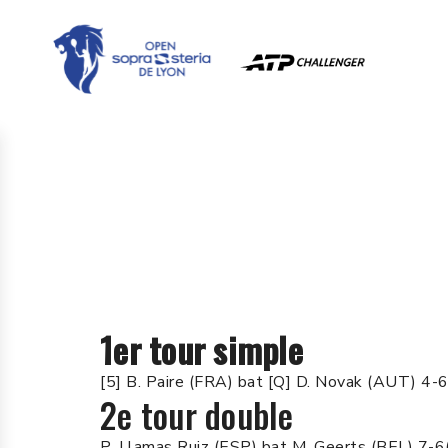
1er tour simple
[5] B. Paire (FRA) bat [Q] D. Novak (AUT) 4-
2e tour double
P. Llamas Ruiz (ESP) bat M. Geerts (BEL) 7-6