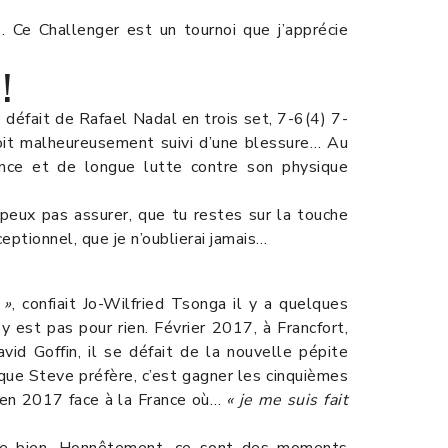
e. Ce Challenger est un tournoi que j’apprécie
!
défait de Rafael Nadal en trois set, 7-6(4) 7-
loit malheureusement suivi d’une blessure… Au
sence et de longue lutte contre son physique
e peux pas assurer, que tu restes sur la touche
ptionnel, que je n’oublierai jamais…
 »
, confiait Jo-Wilfried Tsonga il y a quelques
 est pas pour rien. Février 2017, à Francfort,
vid Goffin, il se défait de la nouvelle pépite
que Steve préfère, c’est gagner les cinquièmes
e en 2017 face à la France où…
« je me suis fait
p de bien. Honnêtement, ce sont des moments