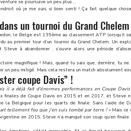
’aventure se poursuive un peu plus…
ndroit où je me suis si bien senti ! Ça fait quelque chos
l dans un tournoi du Grand Chelem 
edon, le Belge est 135ème au classement ATP lorsqu’il se 
erdu au premier tour d’un tournoi du Grand Chelem. Un exp
int Steve à abandonner ; s’ouvre alors une période d’ab
ictoire magnifique ! Mais, quand tu sais que, derrière, tu n
nir un peu mitigé. Mais cela restera un match absolument exce
ter coupe Davis” !
ais il a déjà fait d’énormes performances en Coupe Davis
x finales de Coupe Davis en 2015 et en 2017, et Steve n’y
e la Belgique pour les quarts de finale. Sans l’aide de Da
tait tellement fou que j’en suis tombé par terre ! »
Mais ce 
l’Argentine en 2015, Steve n’a manqué son coup qu’en final
les émotions, c’était incroyable. Et ça faisait beaucou