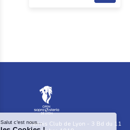
Salut c'est nous...
Tennis Club de Lyon - 3 Bd du 11
les Cookies !