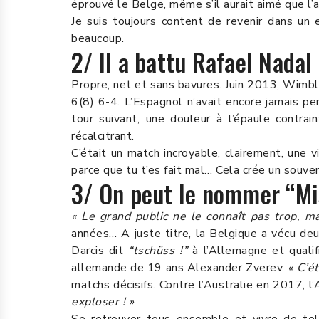
éprouvé le Belge, même s’il aurait aimé que l
Je suis toujours content de revenir dans un e
beaucoup.
2/ Il a battu Rafael Nada
Propre, net et sans bavures. Juin 2013, Wimbl
6(8) 6-4. L’Espagnol n’avait encore jamais p
tour suivant, une douleur à l’épaule contra
récalcitrant.
C’était un match incroyable, clairement, une v
parce que tu t’es fait mal… Cela crée un souve
3/ On peut le nommer “Mis
« Le grand public ne le connaît pas trop, m
années… A juste titre, la Belgique a vécu deu
Darcis dit
“tschüss !”
à l’Allemagne et qualifi
allemande de 19 ans Alexander Zverev.
« C’é
matchs décisifs. Contre l’Australie en 2017, 
exploser ! »
Se retrouver tous ensemble et vivre de tel