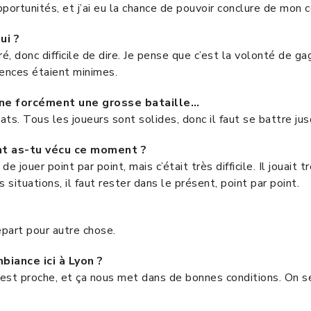
rtunités, et j’ai eu la chance de pouvoir conclure de mon c
ui ?
, donc difficile de dire. Je pense que c’est la volonté de gag
rences étaient minimes.
nne forcément une grosse bataille…
bats. Tous les joueurs sont solides, donc il faut se battre jus
nt as-tu vécu ce moment ?
e jouer point par point, mais c’était très difficile. Il jouait
situations, il faut rester dans le présent, point par point.
epart pour autre chose.
biance ici à Lyon ?
 est proche, et ça nous met dans de bonnes conditions. On se 