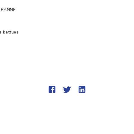
URBANNE
es battues