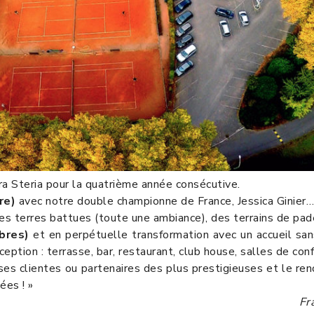
ra Steria pour la quatrième année consécutive.
re)
avec notre double championne de France, Jessica Ginier…
es terres battues (toute une ambiance), des terrains de pad
bres)
et en perpétuelle transformation avec un accueil s
eption : terrasse, bar, restaurant, club house, salles de co
prises clientes ou partenaires des plus prestigieuses et le r
ées ! »
Fr