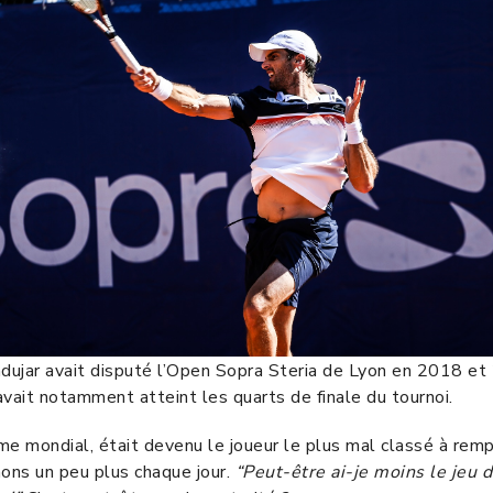
dujar avait disputé l’Open Sopra Steria de Lyon en 2018 et
avait notamment atteint les quarts de finale du tournoi.
me mondial, était devenu le joueur le plus mal classé à rem
ons un peu plus chaque jour.
“Peut-être ai-je moins le jeu 