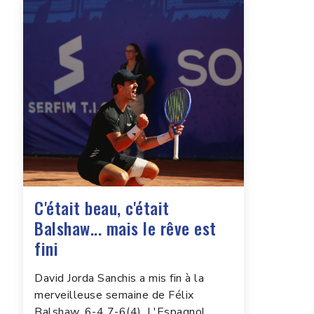
C'était beau, c'était
Balshaw... mais le rêve est
fini
David Jorda Sanchis a mis fin à la
merveilleuse semaine de Félix
Balshaw, 6-4 7-6(4). L'Espagnol