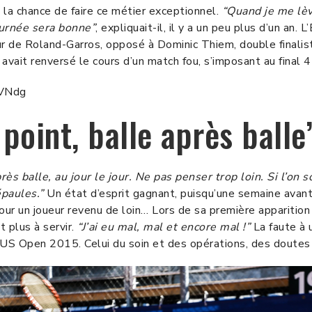
la chance de faire ce métier exceptionnel.
“Quand je me lève
ournée sera bonne”
, expliquait-il, il y a un peu plus d’un an.
r de Roland-Garros, opposé à Dominic Thiem, double finaliste
vait renversé le cours d’un match fou, s’imposant au final 
HVNdg
point, balle après balle
près balle, au jour le jour. Ne pas penser trop loin. Si l’o
épaules.”
Un état d’esprit gagnant, puisqu’une semaine avant,
ur un joueur revenu de loin… Lors de sa première apparition 
t plus à servir.
“J’ai eu mal, mal et encore mal !”
La faute à 
l’US Open 2015. Celui du soin et des opérations, des doutes 