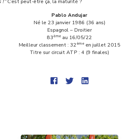
 !”
C’est peut-être ça, la maturité ?
Pablo Andujar
Né le 23 janvier 1986 (36 ans)
Espagnol – Droitier
ème
83
au 16/05/22
ème
Meilleur classement : 32
en juillet 2015
Titre sur circuit ATP : 4 (9 finales)