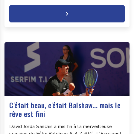
C'était beau, c'était Balshaw... mais le
rêve est fini
David Jorda Sanchis a mis fin à la merveilleuse
semaine de Félix Balshaw, 6-4 7-6(4). L'Espagnol