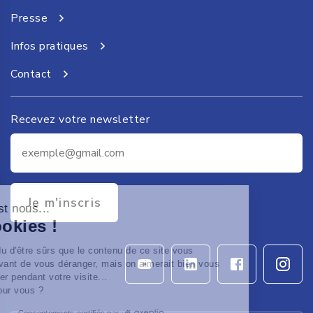
Presse
Infos pratiques
Contact
Recevez votre newsletter
Je m'inscris
t c'est nous...
s Cookies !
attendu d'être sûrs que le contenu de ce site vous
esse avant de vous déranger, mais on aimerait bien vous
pagner pendant votre visite...
 OK pour vous ?
Consentements certifiés par