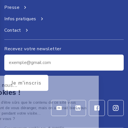
Presse
Infos pratiques
Contact
Recevez votre newsletter
Je m'inscris
 c'est nous...
 Cookies !
ttendu d'être sûrs que le contenu de ce site vous
sse avant de vous déranger, mais on aimerait bien vous
agner pendant votre visite...
OK pour vous ?
Consentements certifiés par