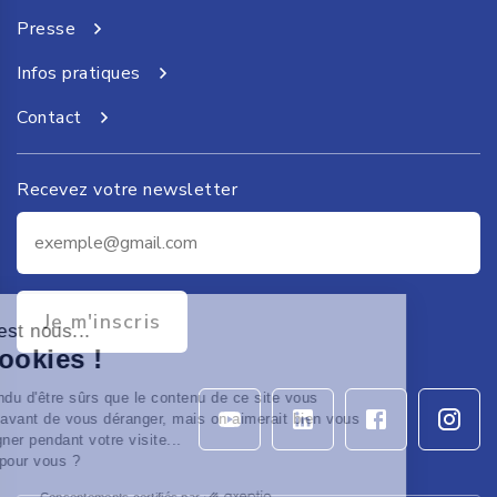
Presse
Infos pratiques
Contact
Recevez votre newsletter
Je m'inscris
t c'est nous...
s Cookies !
attendu d'être sûrs que le contenu de ce site vous
esse avant de vous déranger, mais on aimerait bien vous
pagner pendant votre visite...
 OK pour vous ?
Consentements certifiés par