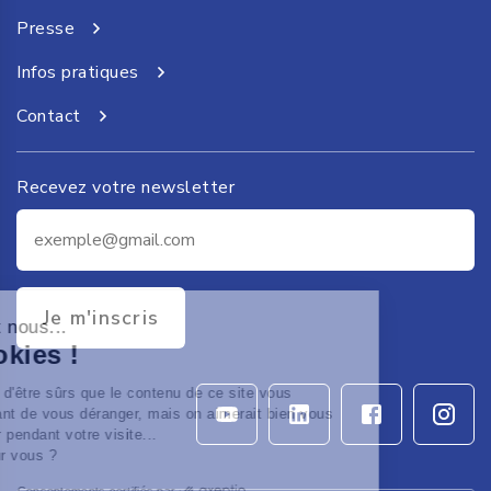
Presse
Infos pratiques
Contact
Recevez votre newsletter
Je m'inscris
 c'est nous...
 Cookies !
ttendu d'être sûrs que le contenu de ce site vous
sse avant de vous déranger, mais on aimerait bien vous
agner pendant votre visite...
OK pour vous ?
Consentements certifiés par