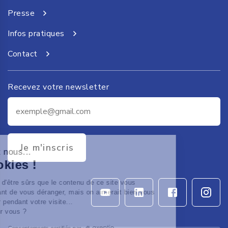
Presse
Infos pratiques
Contact
Recevez votre newsletter
Je m'inscris
 c'est nous...
 Cookies !
ttendu d'être sûrs que le contenu de ce site vous
sse avant de vous déranger, mais on aimerait bien vous
agner pendant votre visite...
OK pour vous ?
Consentements certifiés par