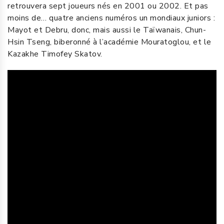
retrouvera sept joueurs nés en 2001 ou 2002. Et pas
moins de… quatre anciens numéros un mondiaux juniors :
Mayot et Debru, donc, mais aussi le Taïwanais, Chun-
Hsin Tseng, biberonné à l’académie Mouratoglou, et le
Kazakhe Timofey Skatov.