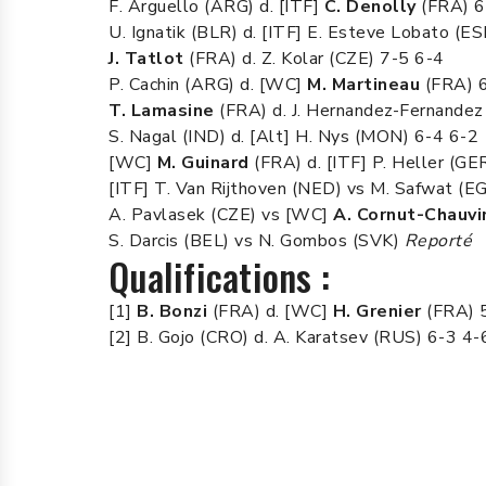
F. Arguello (ARG) d. [ITF]
C. Denolly
(FRA) 6
U. Ignatik (BLR) d. [ITF] E. Esteve Lobato (ES
J. Tatlot
(FRA) d. Z. Kolar (CZE) 7-5 6-4
P. Cachin (ARG) d. [WC]
M. Martineau
(FRA) 6
T. Lamasine
(FRA) d. J. Hernandez-Fernande
S. Nagal (IND) d. [Alt] H. Nys (MON) 6-4 6-2
[WC]
M. Guinard
(FRA) d. [ITF] P. Heller (GE
[ITF] T. Van Rijthoven (NED) vs M. Safwat (E
A. Pavlasek (CZE) vs [WC]
A. Cornut-Chauvi
S. Darcis (BEL) vs N. Gombos (SVK)
Reporté
Qualifications :
[1]
B. Bonzi
(FRA) d. [WC]
H. Grenier
(FRA) 
[2] B. Gojo (CRO) d. A. Karatsev (RUS) 6-3 4-