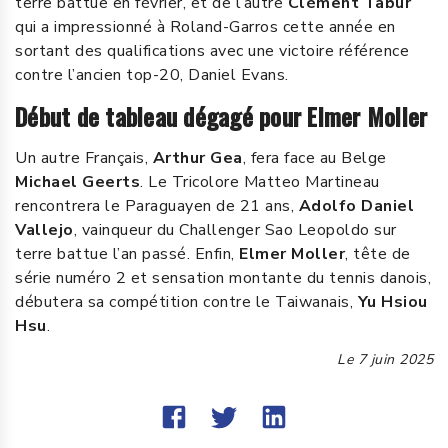
terre battue en février, et de l’autre
Clément Tabur
qui a impressionné à Roland-Garros cette année en
sortant des qualifications avec une victoire référence
contre l’ancien top-20, Daniel Evans.
Début de tableau dégagé pour Elmer Moller
Un autre Français,
Arthur Gea
, fera face au Belge
Michael Geerts
. Le Tricolore Matteo Martineau
rencontrera le Paraguayen de 21 ans,
Adolfo Daniel
Vallejo
, vainqueur du Challenger Sao Leopoldo sur
terre battue l’an passé. Enfin,
Elmer Moller
, tête de
série numéro 2 et sensation montante du tennis danois,
débutera sa compétition contre le Taiwanais,
Yu Hsiou
Hsu
.
Le
7 juin 2025